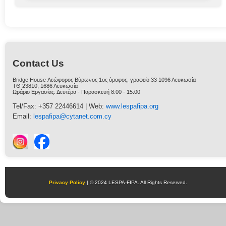
Contact Us
Βridge House Λεώφορος Βύρωνος 1ος όροφος, γραφείο 33 1096 Λευκωσία
ΤΘ 23810, 1686 Λευκωσία
Ωράριο Εργασίας: Δευτέρα - Παρασκευή 8:00 - 15:00
Tel/Fax: +357 22446614 | Web:
www.lespafipa.org
Email:
lespafipa@cytanet.com.cy
Privacy Policy
| © 2024 LESPA-FIPA. All Rights Reserved.